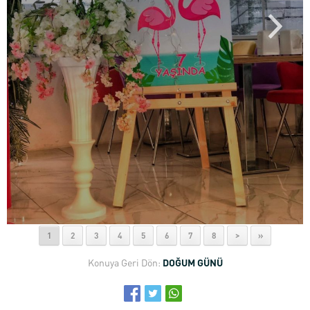
1
2
3
4
5
6
7
8
>
»
Konuya Geri Dön:
DOĞUM GÜNÜ