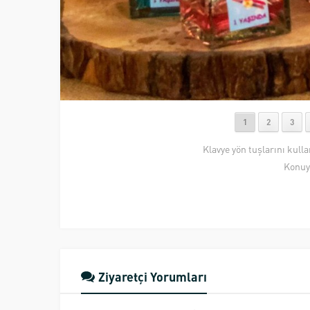
1
2
3
Klavye yön tuşlarını kull
Konuy
Ziyaretçi Yorumları