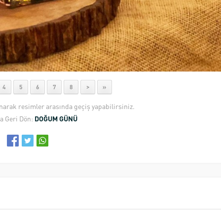
4
5
6
7
8
>
»
anarak resimler arasında geçiş yapabilirsiniz.
a Geri Dön:
DOĞUM GÜNÜ