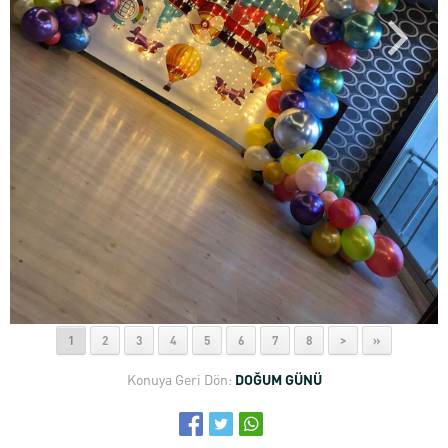
1
2
3
4
5
6
7
8
>
»
Konuya Geri Dön:
DOĞUM GÜNÜ