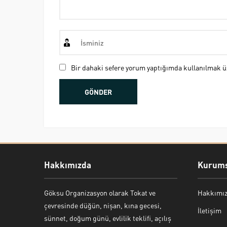
Bir dahaki sefere yorum yaptığımda kullanılmak üz
Hakkımızda
Kurums
Göksu Organizasyon olarak Tokat ve
Hakkımı
Bekir Kiper
çevresinde düğün, nişan, kına gecesi,
İletişim
sünnet, doğum günü, evlilik teklifi, açılış