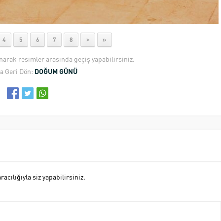
4
5
6
7
8
>
»
anarak resimler arasında geçiş yapabilirsiniz.
a Geri Dön:
DOĞUM GÜNÜ
cılığıyla siz yapabilirsiniz.