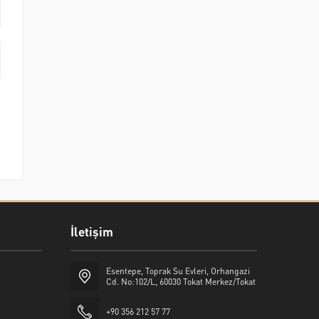
İletişim
Esentepe, Toprak Su Evleri, Orhangazi
Cd. No:102/L, 60030 Tokat Merkez/Tokat
+90 356 212 57 77