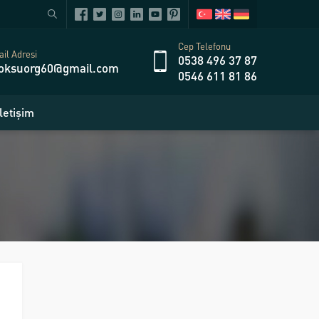
Cep Telefonu
il Adresi
0538 496 37 87
oksuorg60@gmail.com
0546 611 81 86
İletişim