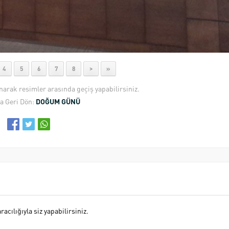
4
5
6
7
8
>
»
anarak resimler arasında geçiş yapabilirsiniz.
a Geri Dön:
DOĞUM GÜNÜ
cılığıyla siz yapabilirsiniz.