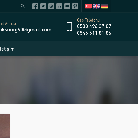
Cep Telefonu
il Adresi
0538 496 37 87
oksuorg60@gmail.com
0546 611 81 86
İletişim