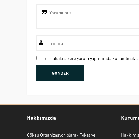
Bir dahaki sefere yorum yaptığımda kullanılmak üz
Hakkımızda
Kurums
Göksu Organizasyon olarak Tokat ve
Hakkımı
Bekir Kiper