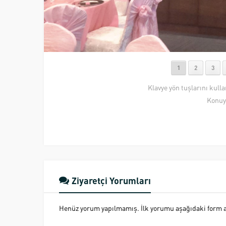
1
2
3
Klavye yön tuşlarını kull
Konuy
Ziyaretçi Yorumları
Henüz yorum yapılmamış. İlk yorumu aşağıdaki form ara