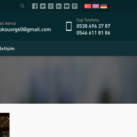
Cep Telefonu
il Adresi
0538 496 37 87
oksuorg60@gmail.com
0546 611 81 86
İletişim