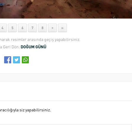
4
5
6
7
8
>
»
anarak resimler arasında geçiş yapabilirsiniz.
a Geri Dön:
DOĞUM GÜNÜ
cılığıyla siz yapabilirsiniz.