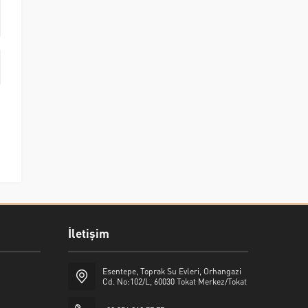
İletişim
Esentepe, Toprak Su Evleri, Orhangazi
Cd. No:102/L, 60030 Tokat Merkez/Tokat