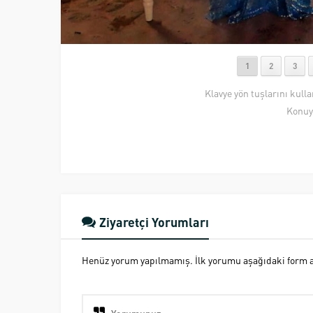
1
2
3
Klavye yön tuşlarını kull
Konuy
Ziyaretçi Yorumları
Henüz yorum yapılmamış. İlk yorumu aşağıdaki form ara