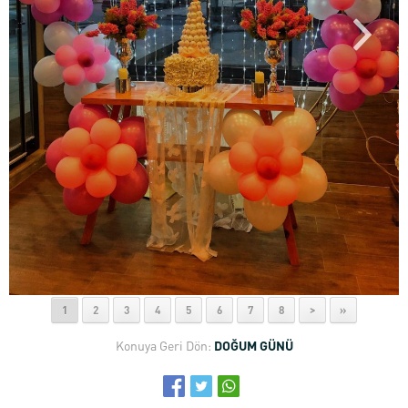
1
2
3
4
5
6
7
8
>
»
Konuya Geri Dön:
DOĞUM GÜNÜ