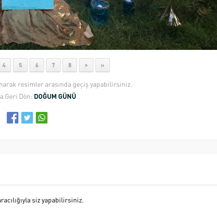
4
5
6
7
8
>
»
anarak resimler arasında geçiş yapabilirsiniz.
a Geri Dön:
DOĞUM GÜNÜ
cılığıyla siz yapabilirsiniz.