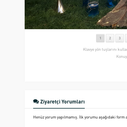
1
2
3
Klavye yön tuşlarını kull
Konuy
Ziyaretçi Yorumları
Henüz yorum yapılmamış. İlk yorumu aşağıdaki form ara