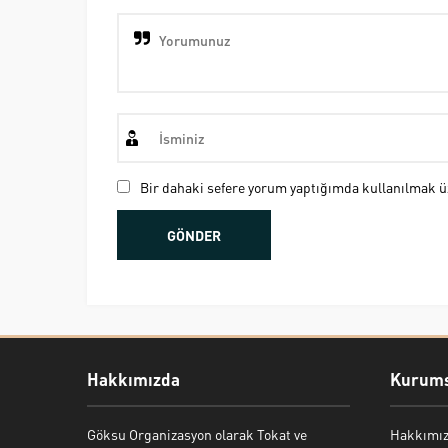
Bir dahaki sefere yorum yaptığımda kullanılmak üz
Hakkımızda
Kurums
Göksu Organizasyon olarak Tokat ve
Hakkımı
Bekir Kiper