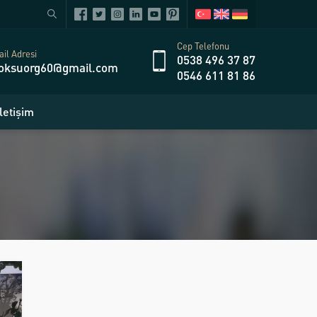
Cep Telefonu
il Adresi
0538 496 37 87
oksuorg60@gmail.com
0546 611 81 86
İletişim