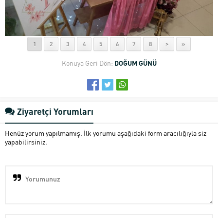
1
2
3
4
5
6
7
8
>
»
Konuya Geri Dön:
DOĞUM GÜNÜ
Ziyaretçi Yorumları
Henüz yorum yapılmamış. İlk yorumu aşağıdaki form aracılığıyla siz
yapabilirsiniz.