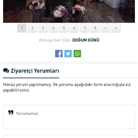
1
2
3
4
5
6
7
8
>
»
Konuya Geri Dön:
DOĞUM GÜNÜ
Ziyaretçi Yorumları
Henüz yorum yapılmamış. İlk yorumu aşağıdaki form aracılığıyla siz
yapabilirsiniz.