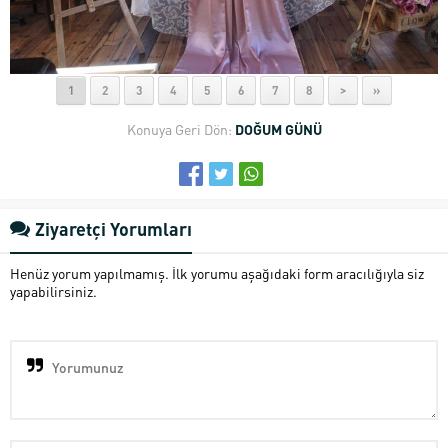
1
2
3
4
5
6
7
8
>
»
Konuya Geri Dön:
DOĞUM GÜNÜ
Ziyaretçi Yorumları
Henüz yorum yapılmamış. İlk yorumu aşağıdaki form aracılığıyla siz
yapabilirsiniz.