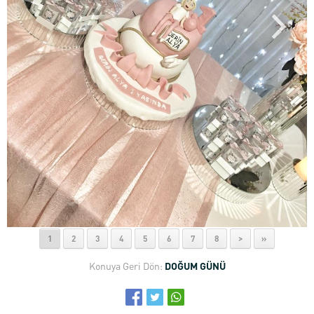
1
2
3
4
5
6
7
8
>
»
Konuya Geri Dön:
DOĞUM GÜNÜ