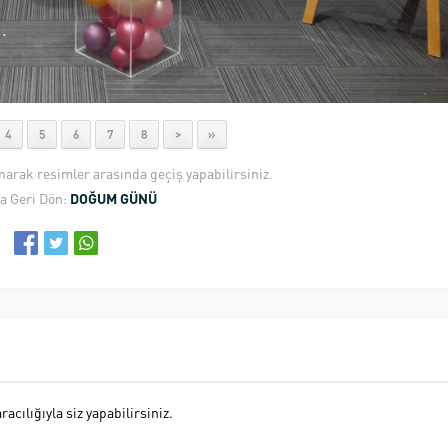
4
5
6
7
8
>
»
anarak resimler arasında geçiş yapabilirsiniz.
a Geri Dön:
DOĞUM GÜNÜ
cılığıyla siz yapabilirsiniz.