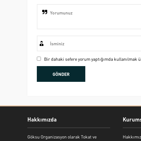
Bir dahaki sefere yorum yaptığımda kullanılmak üz
Hakkımızda
Kurums
Göksu Organizasyon olarak Tokat ve
Hakkımı
Bekir Kiper