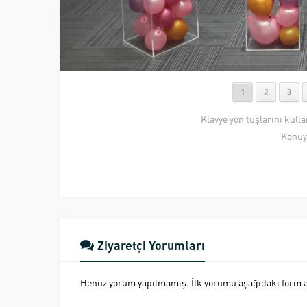
1
2
3
Klavye yön tuşlarını kull
Konuy
Ziyaretçi Yorumları
Henüz yorum yapılmamış. İlk yorumu aşağıdaki form ara