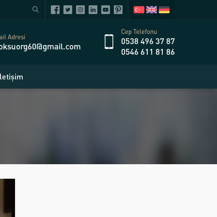
Cep Telefonu
il Adresi
0538 496 37 87
oksuorg60@gmail.com
0546 611 81 86
İletişim