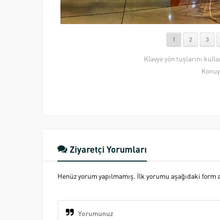
1
2
3
Klavye yön tuşlarını kull
Konuy
Ziyaretçi Yorumları
Henüz yorum yapılmamış. İlk yorumu aşağıdaki form ara