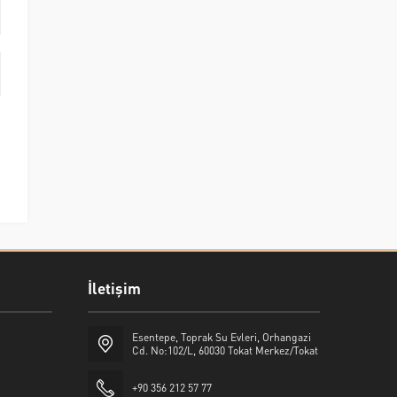
İletişim
Esentepe, Toprak Su Evleri, Orhangazi
Cd. No:102/L, 60030 Tokat Merkez/Tokat
+90 356 212 57 77