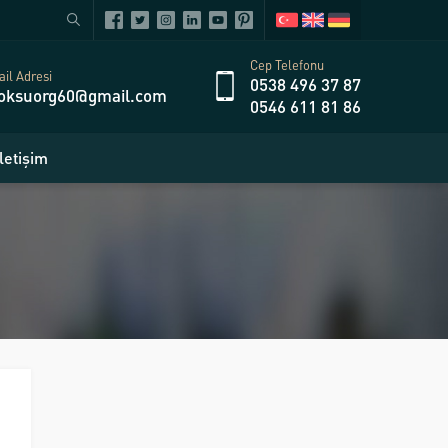
Cep Telefonu
il Adresi
0538 496 37 87
oksuorg60@gmail.com
0546 611 81 86
İletişim