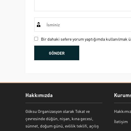
Bir dahaki sefere yorum yaptığımda kullanılmak üz
Hakkımızda
Kurums
Göksu Organizasyon olarak Tokat ve
Hakkımı
Bekir Kiper
çevresinde düğün, nişan, kına gecesi,
İletişim
sünnet, doğum günü, evlilik teklifi, açılış