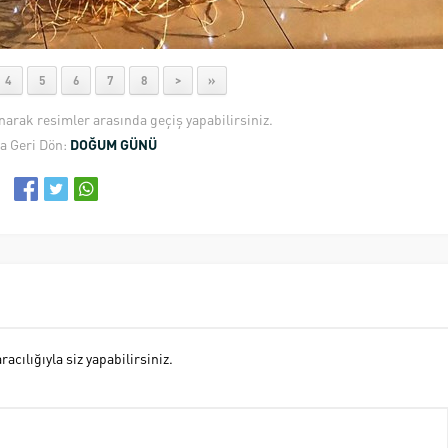
4
5
6
7
8
>
»
anarak resimler arasında geçiş yapabilirsiniz.
a Geri Dön:
DOĞUM GÜNÜ
cılığıyla siz yapabilirsiniz.