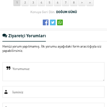
1
2
3
4
5
6
7
8
>
»
Konuya Geri Dön:
DOĞUM GÜNÜ
Ziyaretçi Yorumları
Henüz yorum yapılmamış. İlk yorumu aşağıdaki form aracılığıyla siz
yapabilirsiniz.