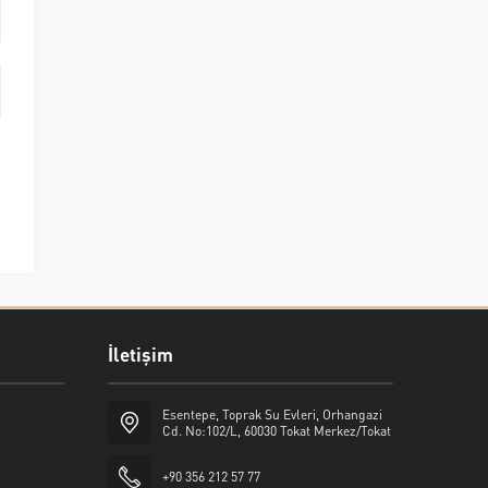
İletişim
Esentepe, Toprak Su Evleri, Orhangazi
Cd. No:102/L, 60030 Tokat Merkez/Tokat
+90 356 212 57 77