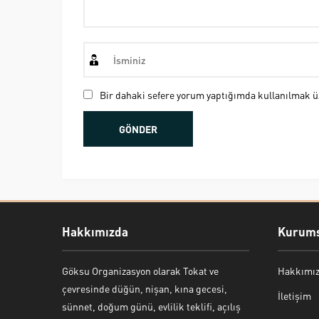
Bir dahaki sefere yorum yaptığımda kullanılmak üz
Hakkımızda
Kurums
Göksu Organizasyon olarak Tokat ve
Hakkımı
Bekir Kiper
çevresinde düğün, nişan, kına gecesi,
İletişim
sünnet, doğum günü, evlilik teklifi, açılış