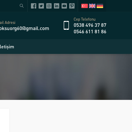
Cep Telefonu
il Adresi
0538 496 37 87
oksuorg60@gmail.com
0546 611 81 86
İletişim