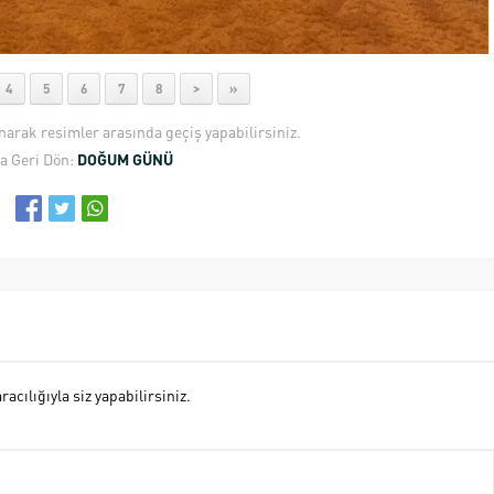
4
5
6
7
8
>
»
anarak resimler arasında geçiş yapabilirsiniz.
a Geri Dön:
DOĞUM GÜNÜ
cılığıyla siz yapabilirsiniz.