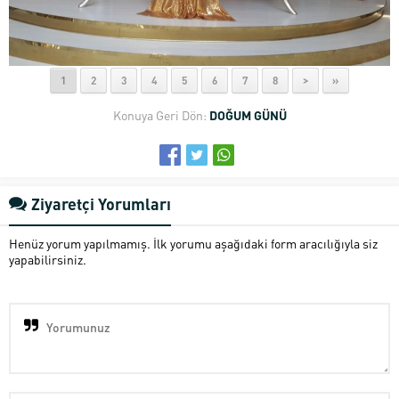
1
2
3
4
5
6
7
8
>
»
Konuya Geri Dön:
DOĞUM GÜNÜ
Ziyaretçi Yorumları
Henüz yorum yapılmamış. İlk yorumu aşağıdaki form aracılığıyla siz
yapabilirsiniz.