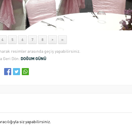
4
5
6
7
8
>
»
anarak resimler arasında geçiş yapabilirsiniz.
a Geri Dön:
DOĞUM GÜNÜ
cılığıyla siz yapabilirsiniz.