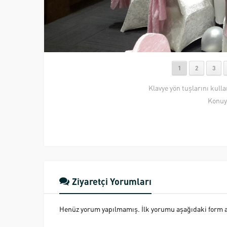
1
2
3
Klavye yön tuşlarını kull
Konuy
Ziyaretçi Yorumları
Henüz yorum yapılmamış. İlk yorumu aşağıdaki form ara