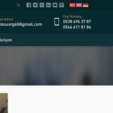
Cep Telefonu
il Adresi
0538 496 37 87
oksuorg60@gmail.com
0546 611 81 86
İletişim