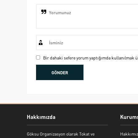
Bir dahaki sefere yorum yaptığımda kullanılmak üz
Hakkımızda
Kurums
Göksu Organizasyon olarak Tokat ve
Hakkımı
Bekir Kiper