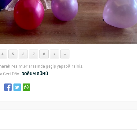
4
5
6
7
8
>
»
anarak resimler arasında geçiş yapabilirsiniz.
a Geri Dön:
DOĞUM GÜNÜ