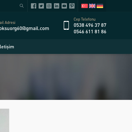
Cep Telefonu
il Adresi
0538 496 37 87
oksuorg60@gmail.com
0546 611 81 86
İletişim