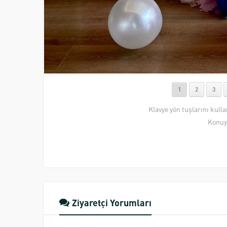
1
2
3
Klavye yön tuşlarını kull
Konuy
Ziyaretçi Yorumları