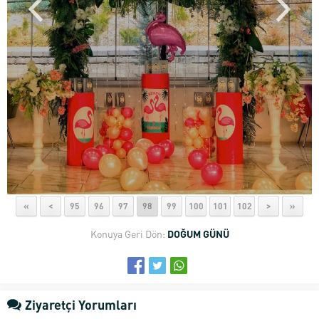
«
<
95
96
97
98
99
100
101
102
>
»
Konuya Geri Dön:
DOĞUM GÜNÜ
Ziyaretçi Yorumları