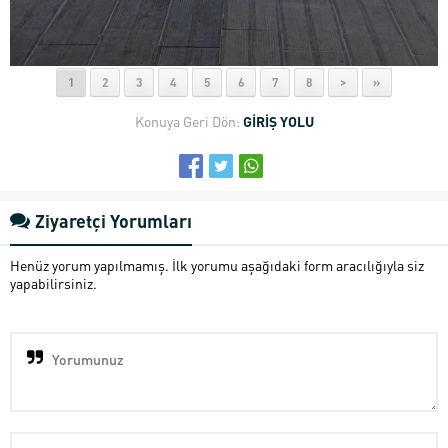
1
2
3
4
5
6
7
8
>
»
Konuya Geri Dön:
GİRİŞ YOLU
Ziyaretçi Yorumları
Henüz yorum yapılmamış. İlk yorumu aşağıdaki form aracılığıyla siz
yapabilirsiniz.