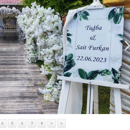
4
5
6
7
8
>
»