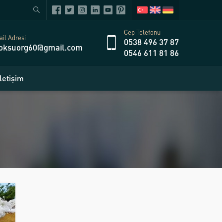
Cep Telefonu
il Adresi
0538 496 37 87
oksuorg60@gmail.com
0546 611 81 86
İletişim