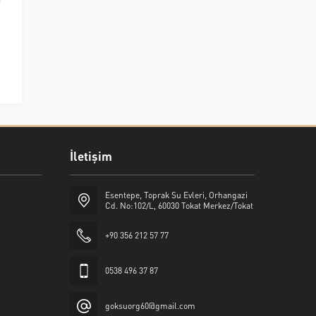
İletişim
Esentepe, Toprak Su Evleri, Orhangazi
Cd. No:102/L, 60030 Tokat Merkez/Tokat
+90 356 212 57 77
0538 496 37 87
goksuorg60@gmail.com