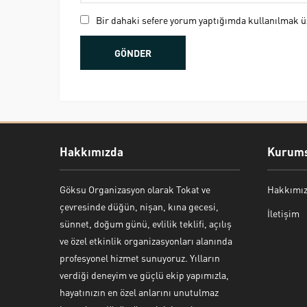
Bir dahaki sefere yorum yaptığımda kullanılmak üz
Hakkımızda
Kurums
Göksu Organizasyon olarak Tokat ve
Hakkımı
Bekir Kiper
çevresinde düğün, nişan, kına gecesi,
İletişim
sünnet, doğum günü, evlilik teklifi, açılış
ve özel etkinlik organizasyonları alanında
profesyonel hizmet sunuyoruz. Yılların
verdiği deneyim ve güçlü ekip yapımızla,
Cevap Yaz
hayatınızın en özel anlarını unutulmaz