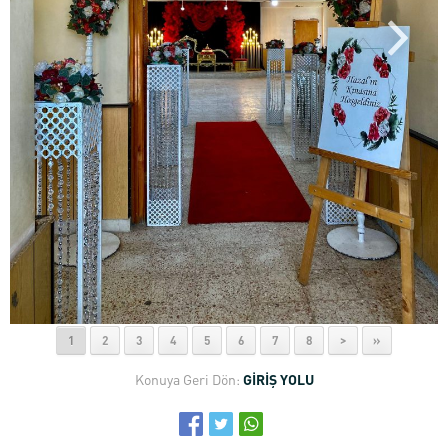
1
2
3
4
5
6
7
8
>
»
Konuya Geri Dön:
GİRİŞ YOLU