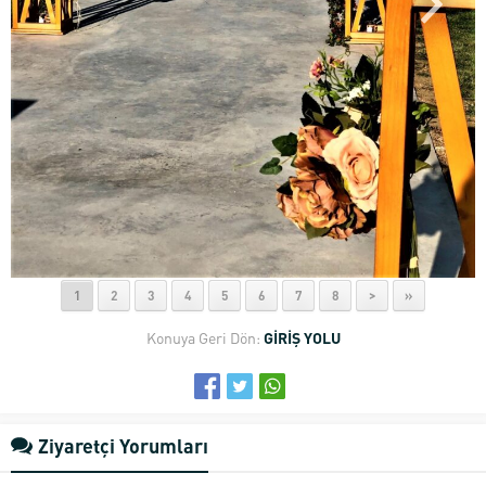
1
2
3
4
5
6
7
8
>
»
Konuya Geri Dön:
GİRİŞ YOLU
Ziyaretçi Yorumları