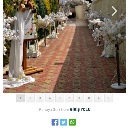
1
2
3
4
5
6
7
8
>
»
Konuya Geri Dön:
GİRİŞ YOLU