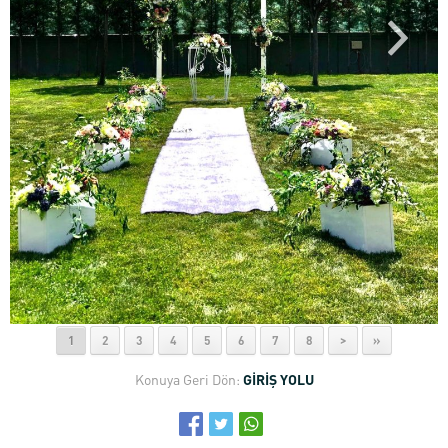
1
2
3
4
5
6
7
8
>
»
Konuya Geri Dön:
GİRİŞ YOLU