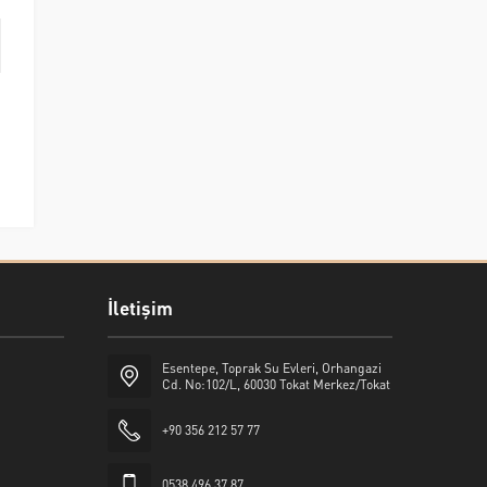
İletişim
Esentepe, Toprak Su Evleri, Orhangazi
Cd. No:102/L, 60030 Tokat Merkez/Tokat
+90 356 212 57 77
0538 496 37 87