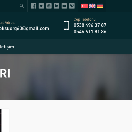
Cep Telefonu
il Adresi
0538 496 37 87
oksuorg60@gmail.com
0546 611 81 86
İletişim
RI