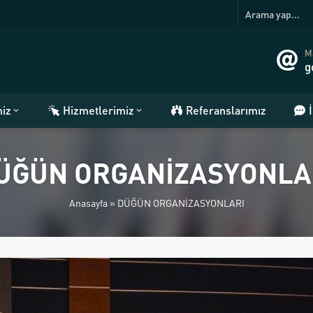
Ma
g
miz
Hizmetlerimiz
Referanslarımız
ÜĞÜN ORGANİZASYONLA
Anasayfa
»
DÜĞÜN ORGANİZASYONLARI