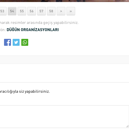
53
54
55
56
57
58
>
»
anarak resimler arasında geçiş yapabilirsiniz.
Dön:
DÜĞÜN ORGANİZASYONLARI
cılığıyla siz yapabilirsiniz.