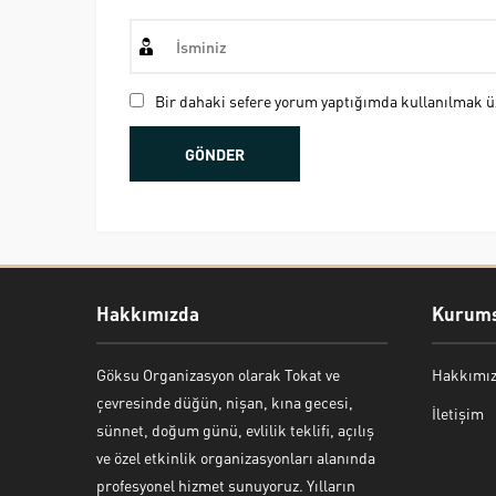
Bir dahaki sefere yorum yaptığımda kullanılmak üz
Hakkımızda
Kurums
Göksu Organizasyon olarak Tokat ve
Hakkımı
Bekir Kiper
çevresinde düğün, nişan, kına gecesi,
İletişim
sünnet, doğum günü, evlilik teklifi, açılış
ve özel etkinlik organizasyonları alanında
profesyonel hizmet sunuyoruz. Yılların