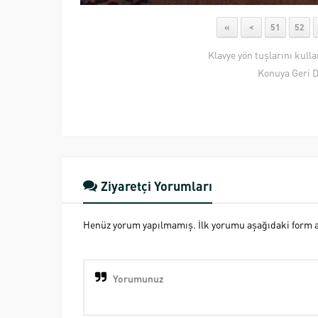
«
<
51
52
Klavye yön tuşlarını kull
Konuya Geri 
Ziyaretçi Yorumları
Henüz yorum yapılmamış. İlk yorumu aşağıdaki form ara