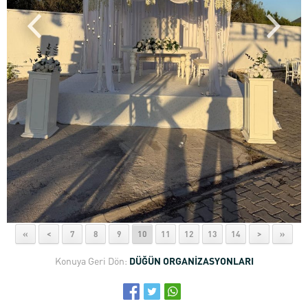
«
<
7
8
9
10
11
12
13
14
>
»
Konuya Geri Dön:
DÜĞÜN ORGANİZASYONLARI