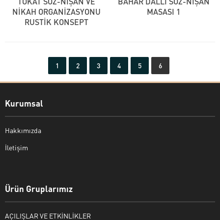
TOKAT SÖZ-NİŞAN VE
BAHAR DALLI SÖZ-NİŞAN
NİKAH ORGANİZASYONU
MASASI 1
RUSTİK KONSEPT
1
2
3
4
5
6
Kurumsal
Hakkımızda
İletişim
Bekir Kiper
Ürün Gruplarımız
AÇILIŞLAR VE ETKİNLİKLER