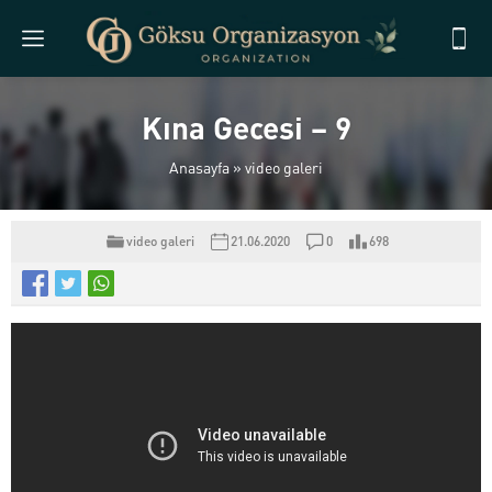
Kına Gecesi – 9
Anasayfa
»
video galeri
video galeri
21.06.2020
0
698